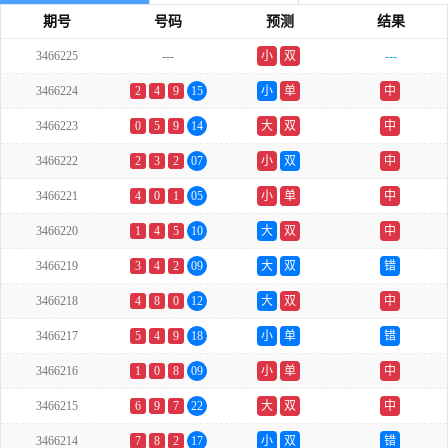
期号
号码
预测
结果
3466225
---
小
双
---
3466224
2
4
9
15
小
单
中
3466223
0
5
9
14
大
双
中
3466222
2
3
2
07
小
双
中
3466221
4
0
1
05
小
单
中
3466220
1
4
5
10
大
双
中
3466219
3
4
2
09
大
双
错
3466218
4
8
0
12
大
双
中
3466217
5
4
9
18
小
单
错
3466216
1
0
8
09
小
单
中
3466215
6
9
7
22
大
双
中
3466214
7
8
2
17
小
双
错