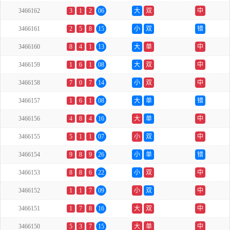
3466162
3
1
2
06
大
双
中
3466161
2
5
8
15
小
双
错
3466160
8
4
1
13
大
单
中
3466159
1
6
1
08
大
双
中
3466158
7
0
7
14
小
双
中
3466157
1
6
1
08
大
单
错
3466156
4
8
4
16
大
单
中
3466155
5
1
1
07
小
双
中
3466154
9
8
9
26
小
单
错
3466153
8
8
6
22
小
双
中
3466152
1
1
7
09
小
双
中
3466151
1
7
8
16
大
双
中
3466150
5
3
7
15
大
单
中