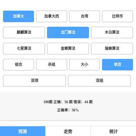
加拿大
加拿大西
台湾
比特币
麒麟算法
龙门算法
木白算法
七星算法
金蝉算法
瑞兽算法
组合
杀组
大小
单双
双项
双组
100期 正确：56 期 错误：44 期
正确率：56%
预测
走势
统计