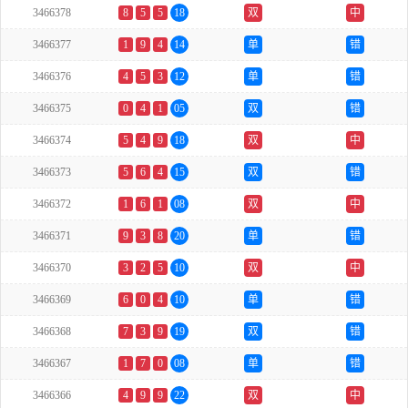
3466378
8
5
5
18
双
中
3466377
1
9
4
14
单
错
3466376
4
5
3
12
单
错
3466375
0
4
1
05
双
错
3466374
5
4
9
18
双
中
3466373
5
6
4
15
双
错
3466372
1
6
1
08
双
中
3466371
9
3
8
20
单
错
3466370
3
2
5
10
双
中
3466369
6
0
4
10
单
错
3466368
7
3
9
19
双
错
3466367
1
7
0
08
单
错
3466366
4
9
9
22
双
中