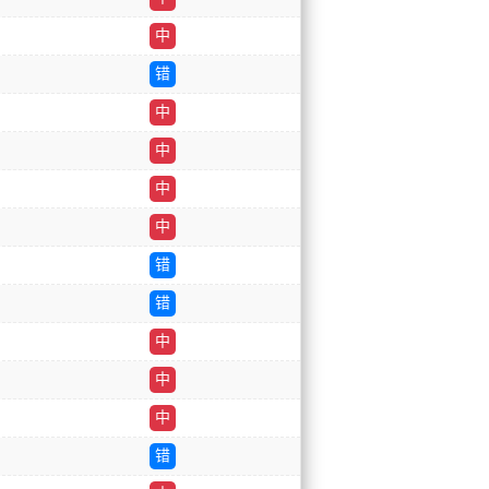
中
错
中
中
中
中
错
错
中
中
中
错