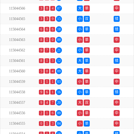
115044566
3
0
4
07
大
单
中
115044565
3
3
9
15
小
双
错
115044564
6
6
6
18
小
单
错
115044563
8
1
0
09
小
单
中
115044562
9
7
5
21
小
单
中
115044561
8
1
3
12
大
单
错
115044560
5
0
4
09
大
单
中
115044559
1
1
1
03
小
单
中
115044558
9
6
1
16
小
单
错
115044557
9
4
7
20
大
双
中
115044556
2
1
6
09
小
单
中
115044555
0
1
3
04
小
单
中