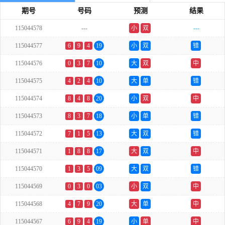
期号
号码
预测
结果
115044578
---
小
双
---
115044577
6
9
4
19
小
双
错
115044576
0
3
7
10
大
双
中
115044575
4
2
4
10
大
单
错
115044574
8
4
8
20
小
双
中
115044573
8
3
7
18
小
单
错
115044572
7
1
5
13
大
双
错
115044571
1
8
8
17
大
双
中
115044570
1
3
5
09
大
双
错
115044569
0
3
0
03
小
双
中
115044568
4
7
9
20
大
单
中
115044567
6
9
4
19
小
单
中