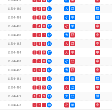
115044490
7
6
4
17
小
单
中
115044489
9
2
0
11
大
双
错
115044488
9
4
9
22
小
单
错
115044487
0
4
8
12
小
单
中
115044486
0
5
7
12
大
双
中
115044485
6
4
4
14
大
双
中
115044484
3
5
9
17
大
单
中
115044483
3
5
8
16
小
双
中
115044482
4
0
8
12
大
双
中
115044481
8
5
1
14
小
单
错
115044480
8
2
5
15
大
双
中
115044479
1
3
9
13
大
双
错
115044478
2
7
1
10
小
单
中