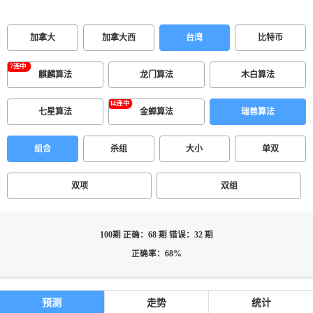
加拿大
加拿大西
台湾
比特币
麒麟算法
龙门算法
木白算法
七星算法
金蝉算法
瑞兽算法
组合
杀组
大小
单双
双项
双组
100期 正确：68 期 错误：32 期
正确率：68%
预测
走势
统计