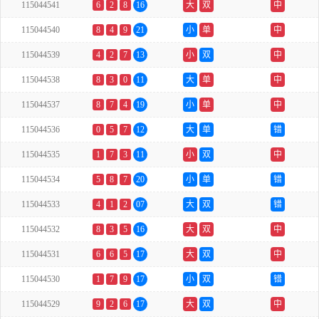
115044541
6
2
8
16
大
双
中
115044540
8
4
9
21
小
单
中
115044539
4
2
7
13
小
双
中
115044538
8
3
0
11
大
单
中
115044537
8
7
4
19
小
单
中
115044536
0
5
7
12
大
单
错
115044535
1
7
3
11
小
双
中
115044534
5
8
7
20
小
单
错
115044533
4
1
2
07
大
双
错
115044532
8
3
5
16
大
双
中
115044531
6
6
5
17
大
双
中
115044530
1
7
9
17
小
双
错
115044529
9
2
6
17
大
双
中