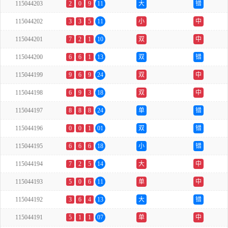
115044203
2
0
9
11
大
错
115044202
3
3
5
11
小
中
115044201
7
2
1
10
双
中
115044200
6
6
1
13
双
错
115044199
9
6
9
24
双
中
115044198
6
9
3
18
双
中
115044197
8
8
8
24
单
错
115044196
0
0
1
01
双
错
115044195
6
6
6
18
小
错
115044194
7
2
5
14
大
中
115044193
5
0
6
11
单
中
115044192
3
6
4
13
大
错
115044191
5
1
1
07
单
中