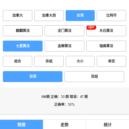
加拿大
加拿大西
台湾
比特币
麒麟算法
龙门算法
木白算法
七星算法
金蝉算法
瑞兽算法
组合
杀组
大小
单双
双项
双组
100期 正确：53 期 错误：47 期
正确率：53%
预测
走势
统计