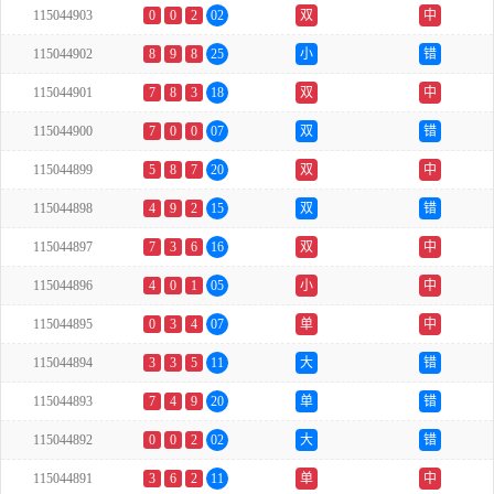
115044903
0
0
2
02
双
中
115044902
8
9
8
25
小
错
115044901
7
8
3
18
双
中
115044900
7
0
0
07
双
错
115044899
5
8
7
20
双
中
115044898
4
9
2
15
双
错
115044897
7
3
6
16
双
中
115044896
4
0
1
05
小
中
115044895
0
3
4
07
单
中
115044894
3
3
5
11
大
错
115044893
7
4
9
20
单
错
115044892
0
0
2
02
大
错
115044891
3
6
2
11
单
中