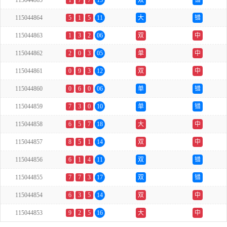
115044865
1
7
7
15
双
错
115044864
5
1
5
11
大
错
115044863
1
3
2
06
双
中
115044862
2
0
3
05
单
中
115044861
0
9
3
12
双
中
115044860
0
6
0
06
单
错
115044859
7
3
0
10
单
错
115044858
6
5
7
18
大
中
115044857
8
5
1
14
双
中
115044856
6
1
4
11
双
错
115044855
7
7
3
17
双
错
115044854
6
3
5
14
双
中
115044853
9
2
5
16
大
中