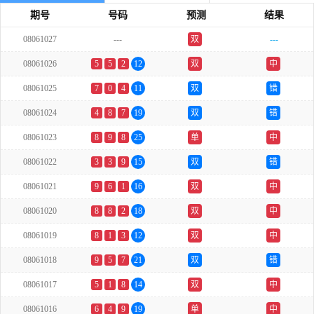
期号
号码
预测
结果
08061027
---
双
---
08061026
5
5
2
12
双
中
08061025
7
0
4
11
双
错
08061024
4
8
7
19
双
错
08061023
8
9
8
25
单
中
08061022
3
3
9
15
双
错
08061021
9
6
1
16
双
中
08061020
8
8
2
18
双
中
08061019
8
1
3
12
双
中
08061018
9
5
7
21
双
错
08061017
5
1
8
14
双
中
08061016
6
4
9
19
单
中