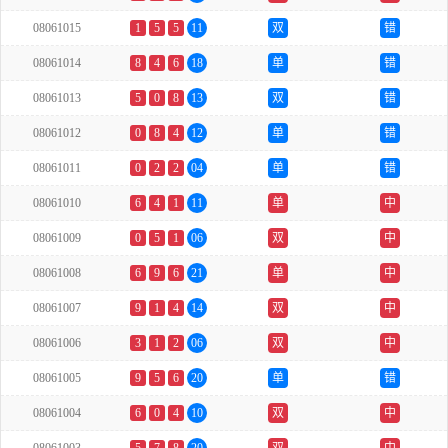
08061015
1
5
5
11
双
错
08061014
8
4
6
18
单
错
08061013
5
0
8
13
双
错
08061012
0
8
4
12
单
错
08061011
0
2
2
04
单
错
08061010
6
4
1
11
单
中
08061009
0
5
1
06
双
中
08061008
6
9
6
21
单
中
08061007
9
1
4
14
双
中
08061006
3
1
2
06
双
中
08061005
9
5
6
20
单
错
08061004
6
0
4
10
双
中