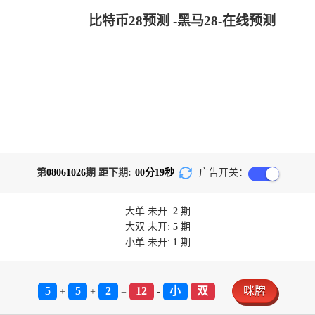
比特币28预测 -黑马28-在线预测
第
08061026
期 距下期:
00
分
18
秒
广告开关：
大单
未开:
2
期
大双
未开:
5
期
小单
未开:
1
期
5
5
2
12
小
双
咪牌
+
+
=
-