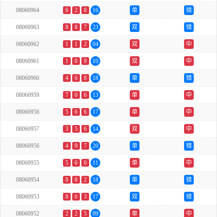
08060964
6
2
8
16
单
错
08060963
8
8
7
23
双
错
08060962
1
1
2
04
双
中
08060961
1
0
9
10
双
中
08060960
4
6
8
18
单
错
08060959
7
0
6
13
单
中
08060958
5
6
6
17
单
中
08060957
3
5
6
14
双
中
08060956
4
9
7
20
单
错
08060955
5
6
0
11
单
中
08060954
8
8
2
18
单
错
08060953
8
6
3
17
双
错
08060952
2
2
5
09
单
中