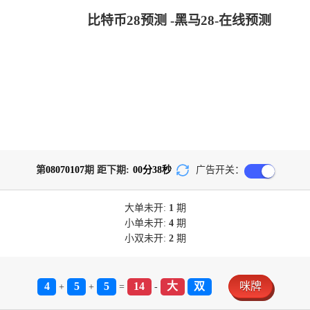
比特币28预测 -黑马28-在线预测
第
08070107
期 距下期:
00
分
38
秒
广告开关：
大单
未开:
1
期
小单
未开:
4
期
小双
未开:
2
期
4
5
5
14
大
双
咪牌
+
+
=
-