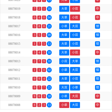
08070020
5
9
1
15
大单
小双
中
08070019
7
2
1
10
大单
小双
中
08070018
0
4
0
04
大单
小双
中
08070017
5
8
8
21
小单
大双
错
08070016
3
5
1
09
大单
小双
错
08070015
1
7
5
13
大单
小双
错
08070014
3
4
3
10
大单
小双
中
08070013
2
7
9
18
小双
大单
错
08070012
1
1
0
02
小单
大双
错
08070011
9
9
4
22
大单
小双
错
08070010
9
7
7
23
大双
小单
错
08070009
9
6
3
18
小单
大双
中
08070008
8
2
3
13
小单
大双
中