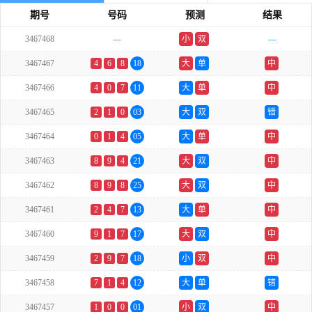
期号
号码
预测
结果
3467468
---
小
双
---
3467467
4
6
8
18
大
单
中
3467466
4
0
7
11
大
单
中
3467465
2
1
0
03
大
双
错
3467464
0
1
4
05
大
单
中
3467463
8
9
4
21
大
双
中
3467462
8
9
8
25
大
双
中
3467461
2
4
7
13
大
单
中
3467460
9
1
7
17
大
双
中
3467459
2
9
7
18
小
双
中
3467458
7
1
4
12
大
单
错
3467457
1
0
0
01
小
双
中