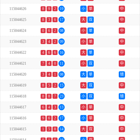
115044626
8
9
2
19
小
单
中
115044625
8
3
6
17
大
双
中
115044624
0
6
2
08
小
单
中
115044623
3
4
2
09
小
单
中
115044622
4
6
6
16
大
单
中
115044621
7
4
0
11
小
双
中
115044620
3
4
1
08
大
单
错
115044619
8
5
2
15
大
双
中
115044618
8
8
7
23
小
双
错
115044617
6
4
3
13
小
单
中
115044616
9
6
2
17
小
单
中
115044615
1
5
8
14
大
双
中