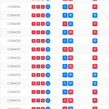
115044562
9
7
5
21
小
单
中
115044561
8
1
3
12
大
单
错
115044560
5
0
4
09
小
双
中
115044559
1
1
1
03
大
单
中
115044558
9
6
1
16
小
单
错
115044557
9
4
7
20
大
双
中
115044556
2
1
6
09
大
单
中
115044555
0
1
3
04
大
双
中
115044554
9
1
8
18
小
单
错
115044553
0
6
6
12
大
单
错
115044552
6
2
5
13
大
单
中
115044551
5
7
9
21
大
单
中