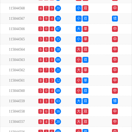
115044568
4
7
9
20
小
双
中
115044567
6
9
4
19
小
双
错
115044566
3
0
4
07
大
单
中
115044565
3
3
9
15
小
单
中
115044564
6
6
6
18
大
双
中
115044563
8
1
0
09
小
双
中
115044562
9
7
5
21
大
单
中
115044561
8
1
3
12
小
单
中
115044560
5
0
4
09
小
双
中
115044559
1
1
1
03
大
双
错
115044558
9
6
1
16
大
双
中
115044557
9
4
7
20
大
双
中