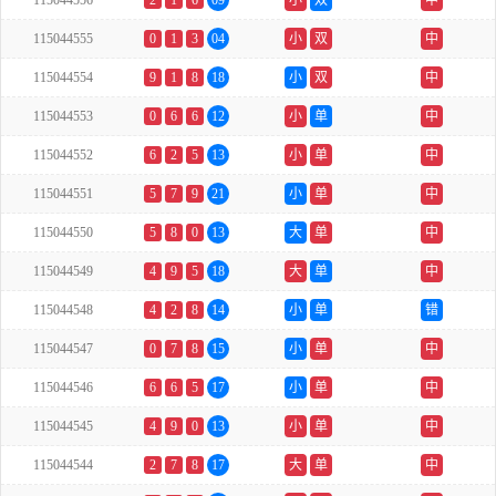
115044556
2
1
6
09
小
双
中
115044555
0
1
3
04
小
双
中
115044554
9
1
8
18
小
双
中
115044553
0
6
6
12
小
单
中
115044552
6
2
5
13
小
单
中
115044551
5
7
9
21
小
单
中
115044550
5
8
0
13
大
单
中
115044549
4
9
5
18
大
单
中
115044548
4
2
8
14
小
单
错
115044547
0
7
8
15
小
单
中
115044546
6
6
5
17
小
单
中
115044545
4
9
0
13
小
单
中
115044544
2
7
8
17
大
单
中