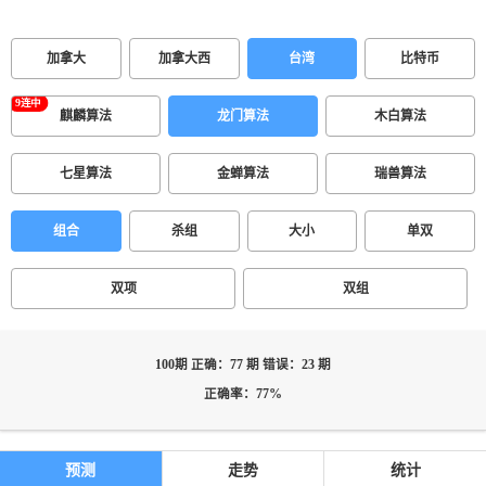
加拿大
加拿大西
台湾
比特币
麒麟算法
龙门算法
木白算法
七星算法
金蝉算法
瑞兽算法
组合
杀组
大小
单双
双项
双组
100期 正确：77 期 错误：23 期
正确率：77%
预测
走势
统计