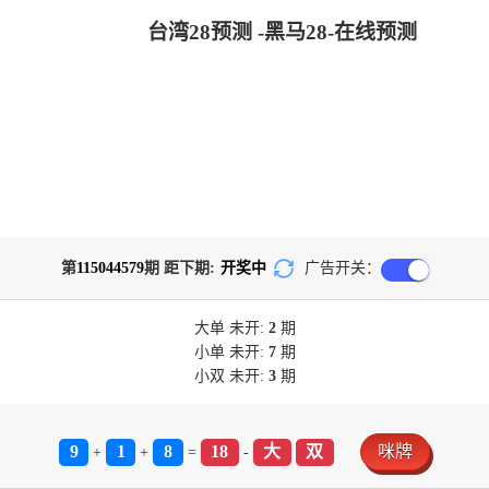
台湾28预测 -黑马28-在线预测
第
115044579
期 距下期:
开奖中
广告开关：
大单
未开:
2
期
小单
未开:
7
期
小双
未开:
3
期
9
1
8
18
大
双
咪牌
+
+
=
-