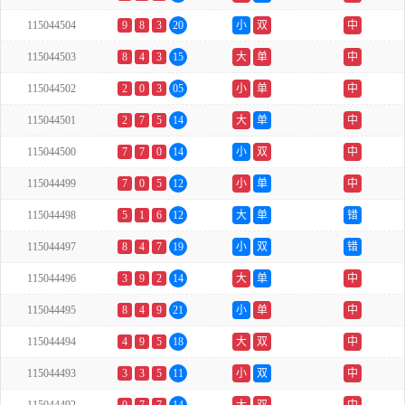
115044504
9
8
3
20
小
双
中
115044503
8
4
3
15
大
单
中
115044502
2
0
3
05
小
单
中
115044501
2
7
5
14
大
单
中
115044500
7
7
0
14
小
双
中
115044499
7
0
5
12
小
单
中
115044498
5
1
6
12
大
单
错
115044497
8
4
7
19
小
双
错
115044496
3
9
2
14
大
单
中
115044495
8
4
9
21
小
单
中
115044494
4
9
5
18
大
双
中
115044493
3
3
5
11
小
双
中