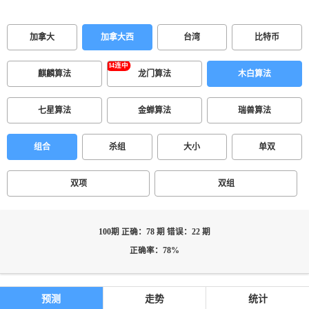
加拿大
加拿大西
台湾
比特币
麒麟算法
龙门算法
木白算法
七星算法
金蝉算法
瑞兽算法
组合
杀组
大小
单双
双项
双组
100期 正确：78 期 错误：22 期
正确率：78%
预测
走势
统计