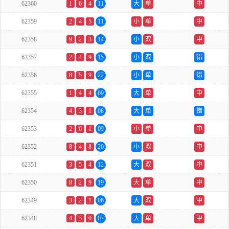
62360
1
6
4
11
大
单
中
62359
2
4
5
11
小
单
中
62358
9
2
3
14
小
双
中
62357
2
4
9
15
小
双
错
62356
8
5
9
22
小
单
错
62355
1
4
4
09
大
单
中
62354
4
3
1
08
大
单
错
62353
2
6
1
09
小
单
中
62352
8
4
8
20
小
双
中
62351
3
5
4
12
大
双
中
62350
8
2
9
19
大
单
中
62349
3
2
1
06
大
双
中
62348
4
3
0
07
大
单
中