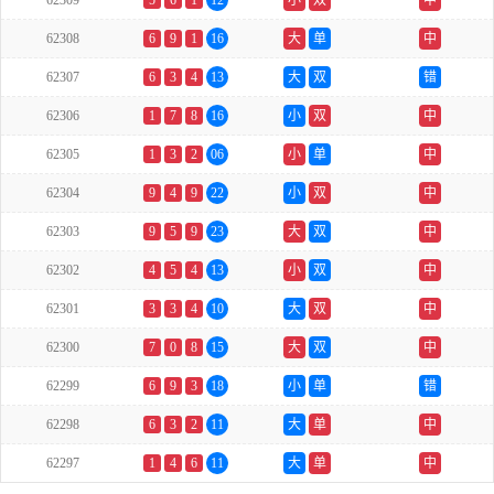
62309
5
6
1
12
小
双
中
62308
6
9
1
16
大
单
中
62307
6
3
4
13
大
双
错
62306
1
7
8
16
小
双
中
62305
1
3
2
06
小
单
中
62304
9
4
9
22
小
双
中
62303
9
5
9
23
大
双
中
62302
4
5
4
13
小
双
中
62301
3
3
4
10
大
双
中
62300
7
0
8
15
大
双
中
62299
6
9
3
18
小
单
错
62298
6
3
2
11
大
单
中
62297
1
4
6
11
大
单
中