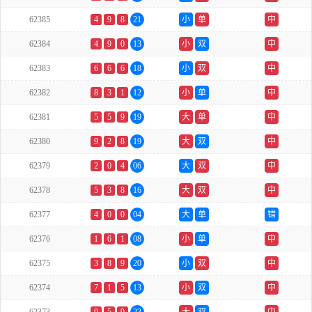
62385
4
9
8
21
小
单
中
62384
4
9
0
13
小
双
中
62383
6
6
6
18
小
双
中
62382
8
3
1
12
小
单
中
62381
5
5
9
19
大
单
中
62380
9
2
8
19
大
双
中
62379
2
0
4
06
大
双
中
62378
5
3
8
16
大
双
中
62377
4
0
0
04
大
单
错
62376
1
6
1
08
小
单
中
62375
3
8
9
20
小
双
中
62374
7
1
5
13
小
双
中