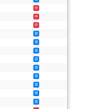
中
中
中
错
错
错
错
错
错
错
错
错