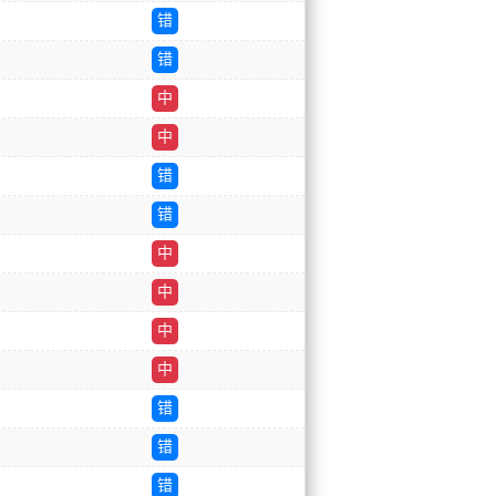
错
错
中
中
错
错
中
中
中
中
错
错
错