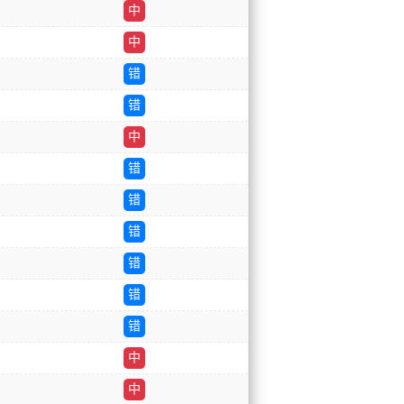
中
中
错
错
中
错
错
错
错
错
错
中
中