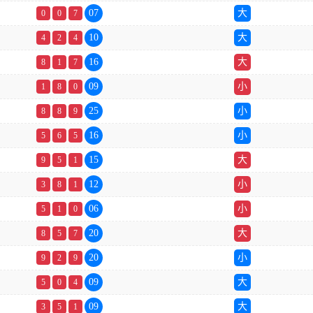
07
大
0
0
7
10
大
4
2
4
16
大
8
1
7
09
小
1
8
0
25
小
8
8
9
16
小
5
6
5
15
大
9
5
1
12
小
3
8
1
06
小
5
1
0
20
大
8
5
7
20
小
9
2
9
09
大
5
0
4
09
大
3
5
1