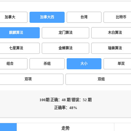
加拿大
加拿大西
台湾
比特币
麒麟算法
龙门算法
木白算法
七星算法
金蝉算法
瑞兽算法
组合
杀组
大小
单双
双项
双组
100期 正确：48 期 错误：52 期
正确率：48%
走势