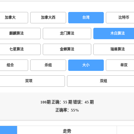
加拿大
加拿大西
台湾
比特币
麒麟算法
龙门算法
木白算法
七星算法
金蝉算法
瑞兽算法
组合
杀组
大小
单双
双项
双组
100期 正确：55 期 错误：45 期
正确率：55%
走势