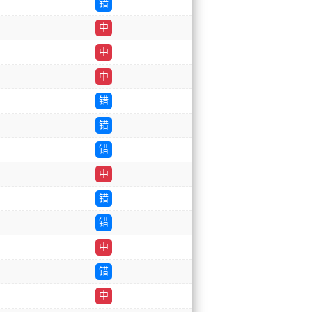
错
中
中
中
错
错
错
中
错
错
中
错
中