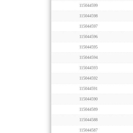
115044599
115044598
115044597
115044596
115044595
115044594
115044593
115044592
115044591
115044590
115044589
115044588
115044587